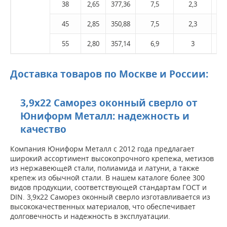
38
2,65
377,36
7,5
2,3
4
45
2,85
350,88
7,5
2,3
4
55
2,80
357,14
6,9
3
Доставка товаров по Москве и России:
3,9х22 Саморез оконный сверло от
Юниформ Металл: надежность и
качество
Компания Юниформ Металл с 2012 года предлагает
широкий ассортимент высокопрочного крепежа, метизов
из нержавеющей стали, полиамида и латуни, а также
крепеж из обычной стали. В нашем каталоге более 300
видов продукции, соответствующей стандартам ГОСТ и
DIN. 3,9х22 Саморез оконный сверло изготавливается из
высококачественных материалов, что обеспечивает
долговечность и надежность в эксплуатации.