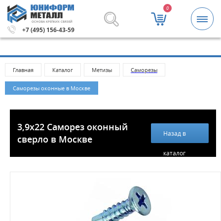
0
ОСНОВА КРЕПКИХ СВЯЗЕЙ
блей.
Метизы и крепежные изделия оптом. Минимальная
+7 (495) 156-43-59
Главная
Каталог
Метизы
Саморезы
Саморезы оконные в Москве
3,9х22 Саморез оконный
Назад в
сверло в Москве
каталог