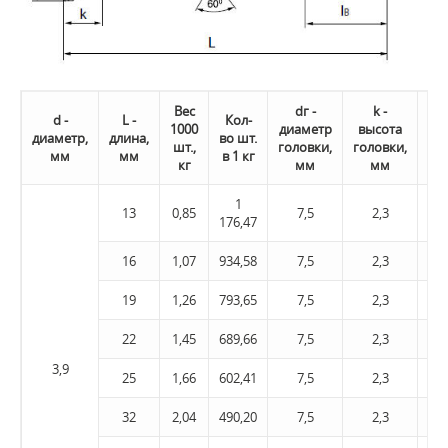
Вес
dг -
k -
l
d -
L -
Кол-
1000
диаметр
высота
дл
диаметр,
длина,
во шт.
шт.,
головки,
головки,
све
мм
мм
в 1 кг
кг
мм
мм
1
13
0,85
7,5
2,3
4
176,47
16
1,07
934,58
7,5
2,3
4
19
1,26
793,65
7,5
2,3
4
22
1,45
689,66
7,5
2,3
4
3,9
25
1,66
602,41
7,5
2,3
4
32
2,04
490,20
7,5
2,3
4