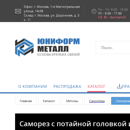
Офис: г.
Москва,
1-я Магистральная
Пн - Чт: 9.00 - 18.00
улица, 14с36
Пт - 9.00 - 17.00
Склад: г. Москва, ул. Дорожная, д. 3
Сб, Вс - выходной
к. 11
ОСНОВА КРЕПКИХ СВЯЗЕЙ
О КОМПАНИИ
РАСПРОДАЖА
КАТАЛОГ
ПРА
Главная
Каталог
Метизы
Саморезы
Саморезы
Саморез с потайной головкой 