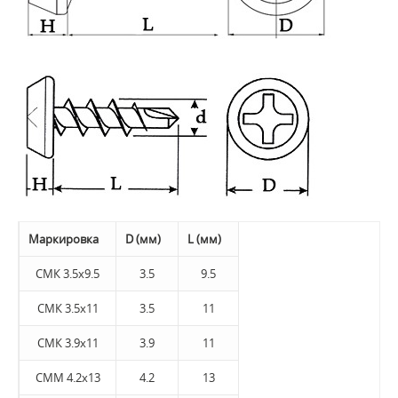
Маркировка
D (мм)
L (мм)
СМК 3.5x9.5
3.5
9.5
СМК 3.5x11
3.5
11
СМК 3.9x11
3.9
11
СММ 4.2x13
4.2
13