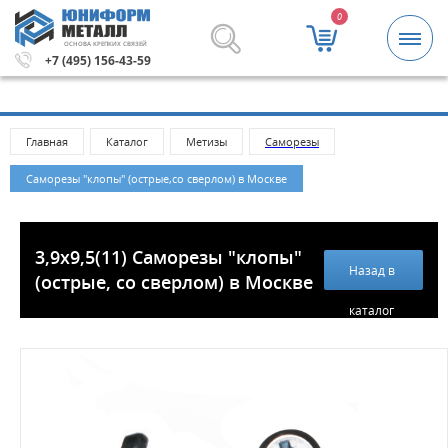
0
ОСНОВА КРЕПКИХ СВЯЗЕЙ
Метизы и крепежные изделия оптом. Минимальная сумм
+7 (495) 156-43-59
Главная
Каталог
Метизы
Саморезы
Саморезы "клопы" (острые,со сверлом) в Москве
3,9х9,5(11) Саморезы "клопы"
Назад в
(острые, со сверлом) в Москве
каталог