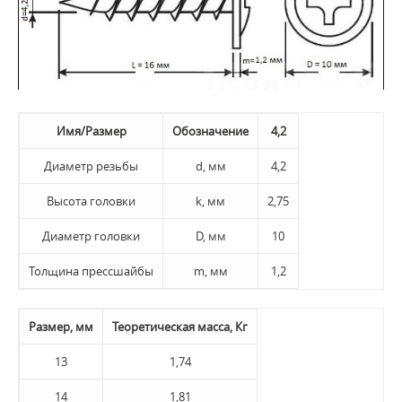
Имя/Размер
Обозначение
4,2
Диаметр резьбы
d, мм
4,2
Высота головки
k, мм
2,75
Диаметр головки
D, мм
10
Толщина прессшайбы
m, мм
1,2
Размер, мм
Теоретическая масса, Кг
13
1,74
14
1,81