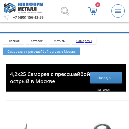
0
ОСНОВА КРЕПКИХ СВЯЗЕЙ
.
Метизы и крепежные изделия оптом. Минимальная сумм
+7 (495) 156-43-59
Главная
Каталог
Метизы
Саморезы
Саморезы с пресс-шайбой острые в Москве
4,2х25 Саморез с прессшайбой
Назад в
острый в Москве
каталог