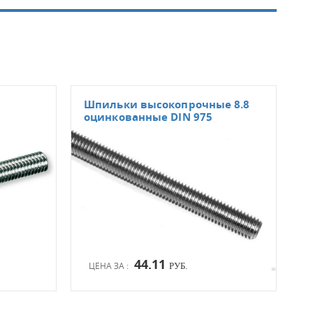
Шпильки высокопрочные 8.8
Шпи
оцинкованные DIN 975
DIN
44.11
ЦЕНА ЗА :
ЦЕН
РУБ.