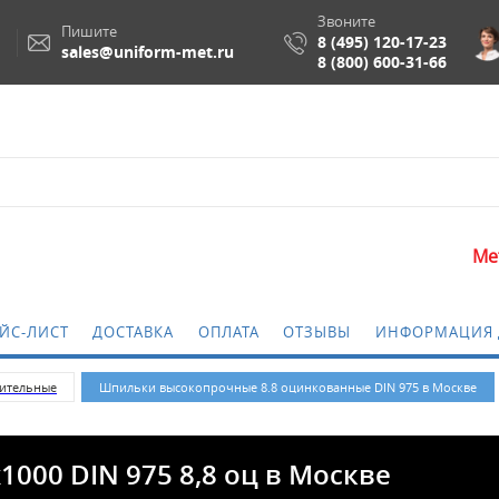
Звоните
Пишите
8 (495) 120-17-23
sales@uniform-met.ru
8 (800) 600-31-66
Метизы и крепежн
ЙС-ЛИСТ
ДОСТАВКА
ОПЛАТА
ОТЗЫВЫ
ИНФОРМАЦИЯ 
ительные
Шпильки высокопрочные 8.8 оцинкованные DIN 975 в Москве
00 DIN 975 8,8 оц в Москве