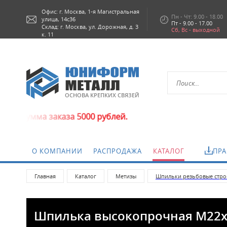
Офис: г.
Москва,
1-я Магистральная
Пн - Чт: 9.00 - 18.00
улица, 14с36
Пт - 9.00 - 17.00
Склад: г. Москва, ул. Дорожная, д. 3
Сб, Вс - выходной
к. 11
ОСНОВА КРЕПКИХ СВЯЗЕЙ
аза 5000 рублей.
О КОМПАНИИ
РАСПРОДАЖА
КАТАЛОГ
ПРА
Главная
Каталог
Метизы
Шпильки резьбовые стро
Шпилька высокопрочная М22х10