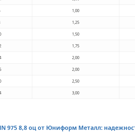
6
1,00
8
1,25
0
1,50
2
1,75
4
2,00
6
2,00
0
2,50
4
3,00
N 975 8,8 оц от Юниформ Металл: надежнос