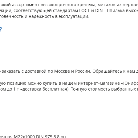
кий ассортимент высокопрочного крепежа, метизов из нержаве
укции, соответствующей стандартам ГОСТ и DIN. Шпилька высок
говечность и надежность в эксплуатации.
?
 заказать с доставкой по Москве и России. Обращайтесь к нам
нную позицию можно купить в нашем интернет-магазине «Юнифо
есом до 1 т –доставка бесплатная). Точную стоимость выбранных
чная М22х1000 DIN 975 8,8 оц