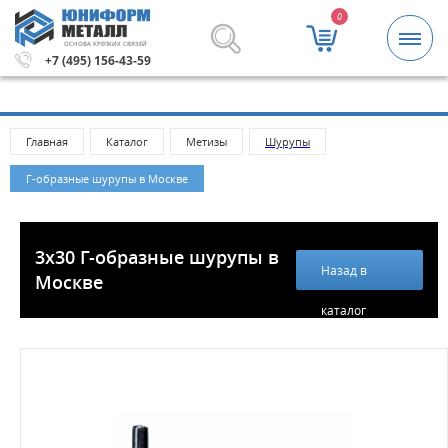
0
ОСНОВА КРЕПКИХ СВЯЗЕЙ
лей.
Метизы и крепежные изделия оптом. Минимальная 
+7 (495) 156-43-59
Главная
Каталог
Метизы
Шурупы
Г-образные шурупы в Москве
3х30 Г-образные шурупы в
Назад в
Москве
каталог