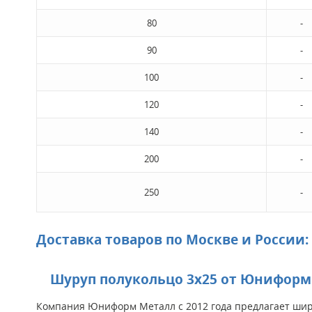
80
-
90
-
100
-
120
-
140
-
200
-
250
-
Доставка товаров по Москве и России:
Шуруп полукольцо 3х25 от Юниформ 
Компания Юниформ Металл с 2012 года предлагает широ