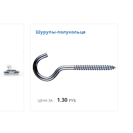
Шурупы-полукольца
Шур
1.30
ЦЕНА ЗА :
ЦЕН
РУБ.