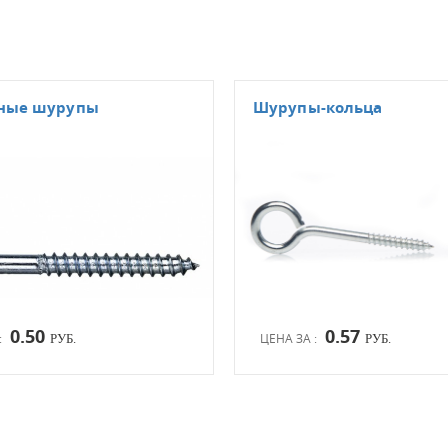
зные шурупы
Шурупы-кольца
0.50
0.57
:
ЦЕНА ЗА :
РУБ.
РУБ.