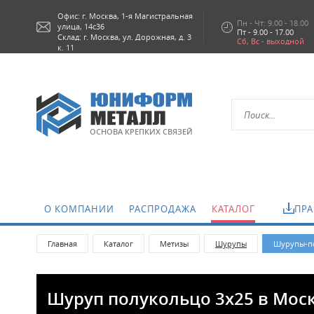
Офис: г.
Москва,
1-я Магистральная
Пн - Чт: 9.00 - 18.00
улица, 14с36
Пт - 9.00 - 17.00
Склад: г. Москва, ул. Дорожная, д. 3
Сб, Вс - выходной
к. 11
ОСНОВА КРЕПКИХ СВЯЗЕЙ
О КОМПАНИИ
РАСПРОДАЖА
КАТАЛОГ
ПРА
Главная
Каталог
Метизы
Шурупы
Шурупы-по
Шуруп полукольцо 3х25 в Мос