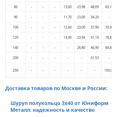
80
-
-
-
13,00
23,98
48,09
63,10
90
-
-
-
11,70
23,00
34,20
-
100
-
-
-
12,60
23,00
37,90
70,99
120
-
-
-
14,00
23,94
41,10
78,88
140
-
-
-
-
26,80
46,90
84,80
200
-
-
-
-
-
61,53
-
250
-
-
-
-
-
-
150,00
Доставка товаров по Москве и России:
Шуруп полукольцо 3х40 от Юниформ
Металл: надежность и качество