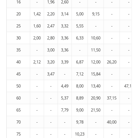
16
-
1,96
2,60
-
-
-
-
20
1,42
2,20
3,14
5,00
9,15
-
-
25
1,60
2,47
3,32
5,55
-
-
-
30
2,00
2,80
3,36
6,33
10,60
-
-
35
-
3,00
3,36
-
11,50
-
-
40
2,12
3,20
3,39
6,87
12,00
26,20
-
45
-
3,47
-
7,12
15,84
-
-
50
-
-
4,49
8,00
13,40
-
47,15
60
-
-
5,37
8,89
20,90
37,15
-
65
-
-
7,79
9,00
21,50
-
-
70
-
-
-
9,78
-
40,00
-
75
-
-
-
10,23
-
-
-