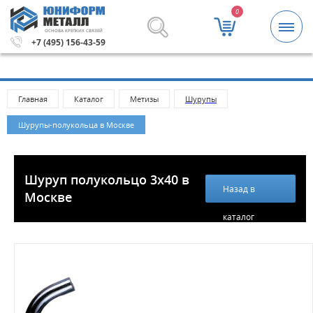
0
ОСНОВА КРЕПКИХ СВЯЗЕЙ
ей.
Метизы и крепежные изделия оптом. Минимальная су
+7 (495) 156-43-59
Главная
Каталог
Метизы
Шурупы
Шурупы-полукольца в Москве
Шуруп полукольцо 3х40 в
Назад в
Москве
каталог