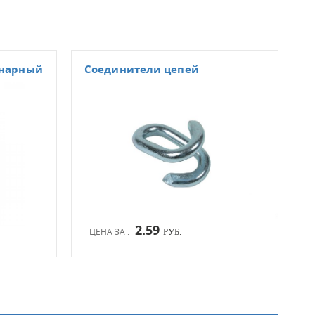
инарный
Соединители цепей
Ско
(сер
2.59
ЦЕНА ЗА :
ЦЕН
РУБ.