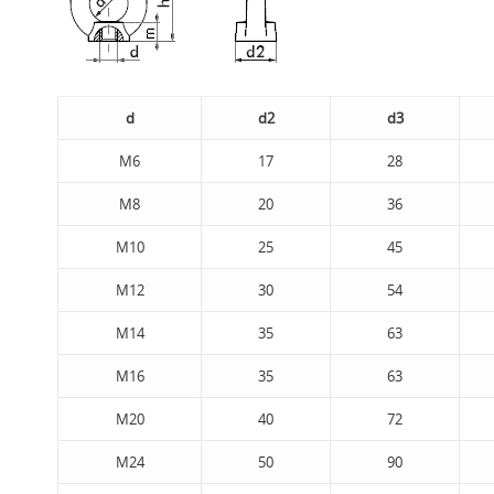
d
d2
d3
М6
17
28
M8
20
36
M10
25
45
M12
30
54
М14
35
63
M16
35
63
M20
40
72
M24
50
90