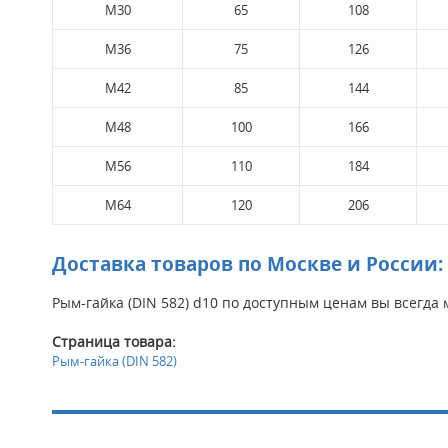
М30
65
108
М36
75
126
М42
85
144
М48
100
166
М56
110
184
М64
120
206
Доставка товаров по Москве и России:
Рым-гайка (DIN 582) d10 по доступным ценам вы всегда
Страница товара:
Рым-гайка (DIN 582)