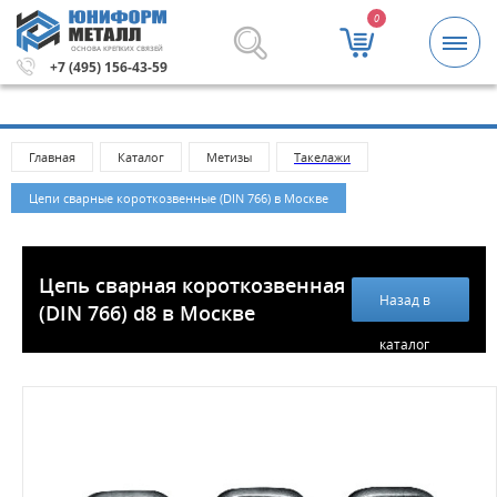
0
ОСНОВА КРЕПКИХ СВЯЗЕЙ
тизы и крепежные изделия оптом. Минимальная сумма 
+7 (495) 156-43-59
Главная
Каталог
Метизы
Такелажи
Цепи сварные короткозвенные (DIN 766) в Москве
Цепь сварная короткозвенная
Назад в
(DIN 766) d8 в Москве
каталог