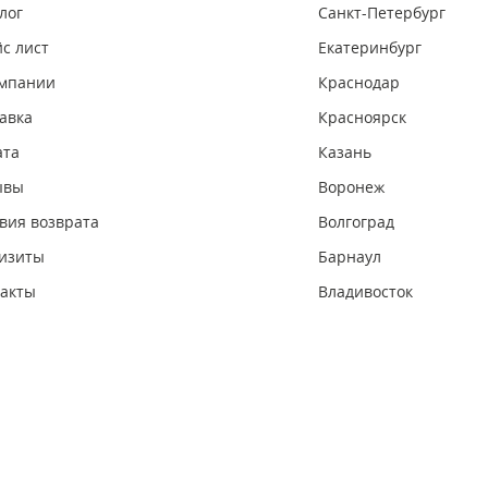
лог
Санкт-Петербург
с лист
Екатеринбург
омпании
Краснодар
авка
Красноярск
ата
Казань
ывы
Воронеж
вия возврата
Волгоград
изиты
Барнаул
акты
Владивосток