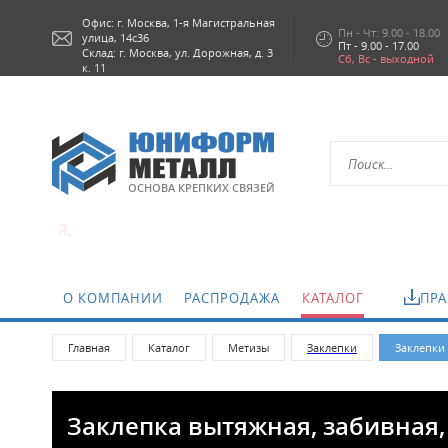
Офис: г.
Москва,
1-я Магистральная
Пн - Чт: 9.00 - 18.00
улица, 14с36
Пт - 9.00 - 17.00
Склад: г. Москва, ул. Дорожная, д. 3
Сб, Вс - выходной
к. 11
ОСНОВА КРЕПКИХ СВЯЗЕЙ
.
О КОМПАНИИ
РАСПРОДАЖА
КАТАЛОГ
ПРА
Главная
Каталог
Метизы
Заклепки
Заклепки
Заклепка вытяжная, забивная