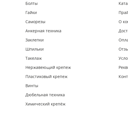
Болты
Ката
Гайки
Прай
Саморезы
О к
Анкерная техника
Дост
Заклепки
Опл
Шпильки
Отз
Такелаж
Усло
Нержавеющий крепеж
Рекв
Пластиковый крепеж
Конт
Винты
Дюбельная техника
Химический крепёж