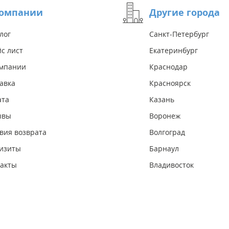
компании
Другие города
лог
Санкт-Петербург
с лист
Екатеринбург
омпании
Краснодар
авка
Красноярск
ата
Казань
ывы
Воронеж
вия возврата
Волгоград
изиты
Барнаул
акты
Владивосток