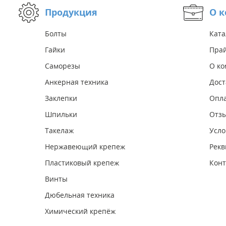
Продукция
О 
Болты
Ката
Гайки
Прай
Саморезы
О к
Анкерная техника
Дост
Заклепки
Опл
Шпильки
Отз
Такелаж
Усло
Нержавеющий крепеж
Рекв
Пластиковый крепеж
Конт
Винты
Дюбельная техника
Химический крепёж