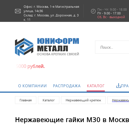
Офис: г.
Москва,
1-я Магистральная
Пн - Чт: 9.00 - 18.00
улица, 14с36
Пт - 9.00 - 17.00
Склад: г. Москва, ул. Дорожная, д. 3
Сб, Вс - выходной
к. 11
ОСНОВА КРЕПКИХ СВЯЗЕЙ
а 5000 рублей.
О КОМПАНИИ
РАСПРОДАЖА
КАТАЛОГ
ПРА
Главная
Каталог
Нержавеющий крепеж
Нержавею
Нержавеющие гайки М30 в Моск