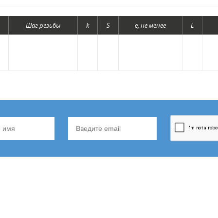
Шаг резьбы
k
S
е, не менее
L