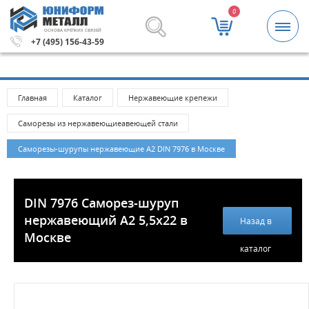
0
ОСНОВА КРЕПКИХ СВЯЗЕЙ
лей.
Метизы и крепежные изделия оптом. Минимальная 
+7 (495) 156-43-59
Главная
Каталог
Нержавеющие крепежи
Саморезы из нержавеющиеавеющей стали
Саморезы-шурупы нержавеющие А2 DIN 7976 в Москве
DIN 7976 Саморез-шуруп
нержавеющий А2 5,5х22 в
Назад в
Москве
каталог