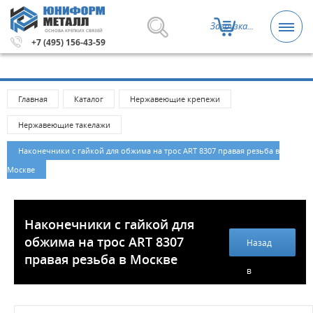
Загрузка...
ОСНОВА КРЕПКИХ СВЯЗЕЙ
за 5000 рублей.
Метизы и крепежные изделия оптом. М
+7 (495) 156-43-59
Главная
Каталог
Нержавеющие крепежи
Нержавеющие такелажи
Наконечники с гайкой для обжима на трос ART 8307 правая резьба в
Москве
Наконечники с гайкой для
обжима на трос ART 8307
Назад
правая резьба в Москве
в
каталог