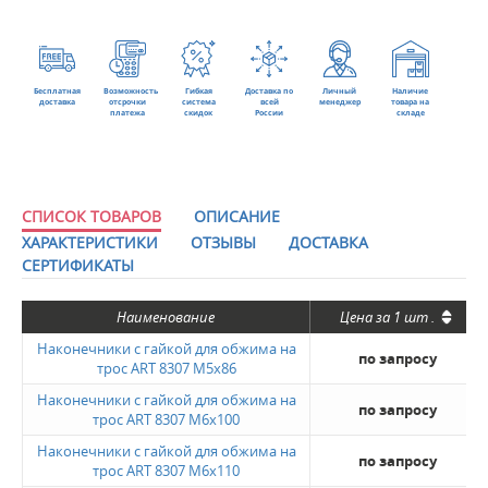
Бесплатная
Возможность
Гибкая
Доставка по
Личный
Наличие
доставка
отсрочки
система
всей
менеджер
товара на
платежа
скидок
России
складе
СПИСОК ТОВАРОВ
ОПИСАНИЕ
ХАРАКТЕРИСТИКИ
ОТЗЫВЫ
ДОСТАВКА
СЕРТИФИКАТЫ
Наименование
Цена за
1 шт
.
Наконечники с гайкой для обжима на
по запросу
трос ART 8307 M5x86
Наконечники с гайкой для обжима на
по запросу
трос ART 8307 M6x100
Наконечники с гайкой для обжима на
по запросу
трос ART 8307 M6x110