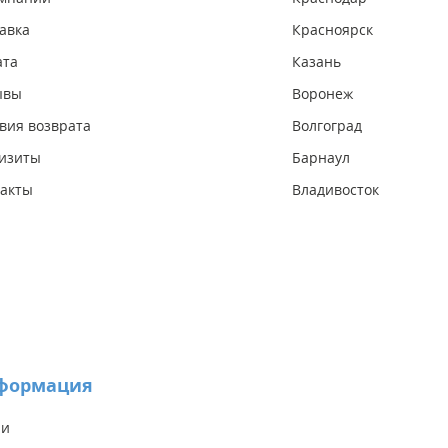
авка
Красноярск
ата
Казань
ывы
Воронеж
вия возврата
Волгоград
изиты
Барнаул
акты
Владивосток
формация
ии