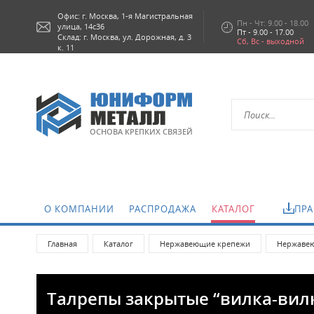
Офис: г.
Москва,
1-я Магистральная
Пн - Чт: 9.00 - 18.00
улица, 14с36
Пт - 9.00 - 17.00
Склад: г. Москва, ул. Дорожная, д. 3
Сб, Вс - выходной
к. 11
ОСНОВА КРЕПКИХ СВЯЗЕЙ
О КОМПАНИИ
РАСПРОДАЖА
КАТАЛОГ
ПРА
Главная
Каталог
Нержавеющие крепежи
Нержавею
Талрепы закрытые “вилка-вил