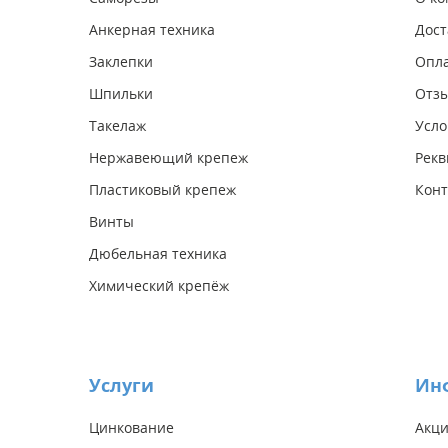
Анкерная техника
Дост
Заклепки
Опл
Шпильки
Отз
Такелаж
Усло
Нержавеющий крепеж
Рекв
Пластиковый крепеж
Конт
Винты
Дюбельная техника
Химический крепёж
Услуги
Ин
Цинкование
Акц