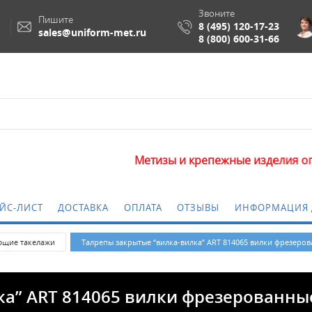
Звоните
Пишите
8 (495) 120-17-23
sales@uniform-met.ru
8 (800) 600-31-66
Метизы и крепежные изделия оптом. Ми
ЙС-ЛИСТ
ДОСТАВКА
ОПЛАТА
ОТЗЫВЫ
ИНФОРМАЦИЯ 
щие такелажи
Талрепы закрытые “вилка-вилка” ART 814065 вилки фрезеро
ка” ART 814065 вилки фрезерованны