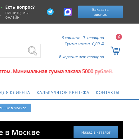
Есть вопрос?
Заказать
пишите, мы
звонок
онлайн
0
В корзине
0
товаров
Сумма заказа
0,00
a
В корзине нет товаров
нимальная сумма заказа 5000 рублей.
ДЛЯ КЛИЕНТА
КАЛЬКУЛЯТОР КРЕПЕЖА
КОНТАКТЫ
ванные в Москве
е в Москве
Назад в каталог