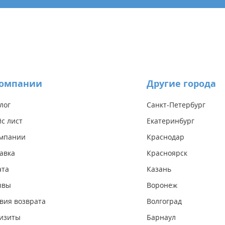
компании
Другие города
лог
Санкт-Петербург
с лист
Екатеринбург
омпании
Краснодар
авка
Красноярск
ата
Казань
ывы
Воронеж
вия возврата
Волгоград
изиты
Барнаул