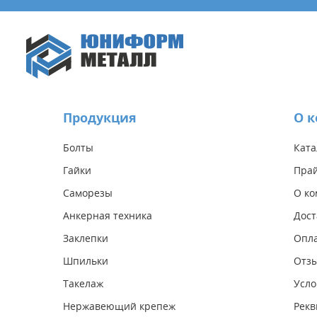
Продукция
О 
Болты
Ката
Гайки
Прай
Саморезы
О к
Анкерная техника
Дост
Заклепки
Опл
Шпильки
Отз
Такелаж
Усло
Нержавеющий крепеж
Рекв