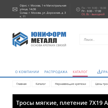
Офис: г.
Москва,
1-я Магистральная
Пн - Чт: 9.00 - 18.00
улица, 14с36
Пт - 9.00 - 17.00
Склад: г. Москва, ул. Дорожная, д. 3
Сб, Вс - выходной
к. 11
ОСНОВА КРЕПКИХ СВЯЗЕЙ
О КОМПАНИИ
РАСПРОДАЖА
КАТАЛОГ
ПРА
Главная
Каталог
Нержавеющие крепежи
Цены тро
Тросы мягкие, плетение 7Х19 A