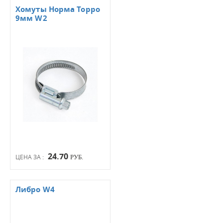
Хомуты Норма Торро
9мм W2
24.70
ЦЕНА ЗА :
РУБ.
Либро W4