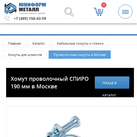
0
ОСНОВА КРЕПКИХ СВЯЗЕЙ
Метизы и крепежные изделия оптом. Минимальная сумма
+7 (495) 156-43-59
Главная
Каталог
Кабельные хомуты и стяжки
Хомуты для шлангов
Проволочные хомуты в Москве
Хомут проволочный СПИРО
Назад в
190 мм в Москве
каталог