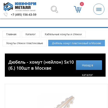
0
ОСНОВА КРЕПКИХ СВЯЗЕЙ
блей.
Метизы и крепежные изделия оптом. Минимальная
+7 (495) 156-43-59
Главная
Каталог
Кабельные хомуты и стяжки
Хомуты стяжки пластиковые
Дюбель хомут пластиковый в Москве
Дюбель - хомут (нейлон) 5х10
Назад в
(б.) 100шт в Москве
каталог