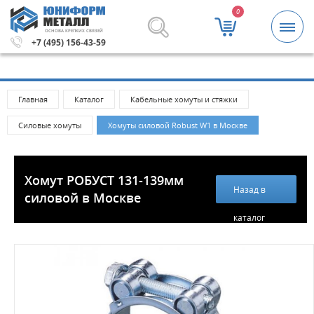
0
ОСНОВА КРЕПКИХ СВЯЗЕЙ
рублей.
Метизы и крепежные изделия оптом. Минимальна
+7 (495) 156-43-59
Главная
Каталог
Кабельные хомуты и стяжки
Силовые хомуты
Хомуты силовой Robust W1 в Москве
Хомут РОБУСТ 131-139мм
Назад в
силовой в Москве
каталог