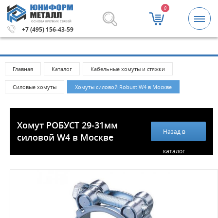
0
ОСНОВА КРЕПКИХ СВЯЗЕЙ
рублей.
Метизы и крепежные изделия оптом. Минимальна
+7 (495) 156-43-59
Главная
Каталог
Кабельные хомуты и стяжки
Силовые хомуты
Хомуты силовой Robust W4 в Москве
Хомут РОБУСТ 29-31мм
Назад в
силовой W4 в Москве
каталог