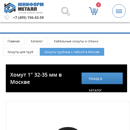
0
ОСНОВА КРЕПКИХ СВЯЗЕЙ
лей.
Метизы и крепежные изделия оптом. Минимальная с
+7 (495) 156-43-59
Главная
Каталог
Кабельные хомуты и стяжки
Хомуты для труб
Хомуты трубные с гайкой в Москве
Хомут 1" 32-35 мм в
Назад в
Москве
каталог