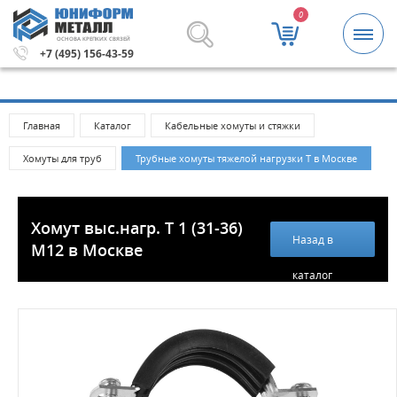
0
ОСНОВА КРЕПКИХ СВЯЗЕЙ
ей.
Метизы и крепежные изделия оптом. Минимальная с
+7 (495) 156-43-59
Главная
Каталог
Кабельные хомуты и стяжки
Хомуты для труб
Трубные хомуты тяжелой нагрузки T в Москве
Хомут выс.нагр. Т 1 (31-36)
Назад в
М12 в Москве
каталог