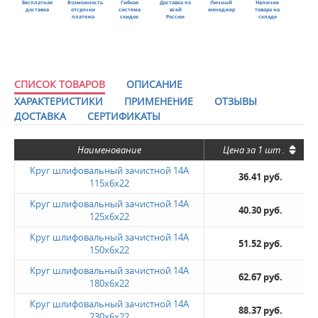
Бесплатная
Возможность
Гибкая
Доставка по
Личный
Наличие
доставка
отсрочки
система
всей
менеджер
товара на
платежа
скидок
России
складе
СПИСОК ТОВАРОВ
ОПИСАНИЕ
ХАРАКТЕРИСТИКИ
ПРИМЕНЕНИЕ
ОТЗЫВЫ
ДОСТАВКА
СЕРТИФИКАТЫ
Наименование
Цена за
1 шт
.
Круг шлифовальный зачистной 14A
36.41 руб.
115х6х22
Круг шлифовальный зачистной 14A
40.30 руб.
125х6х22
Круг шлифовальный зачистной 14A
51.52 руб.
150х6х22
Круг шлифовальный зачистной 14A
62.67 руб.
180х6х22
Круг шлифовальный зачистной 14A
88.37 руб.
230х6х22