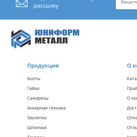
рассылку
Продукция
О 
Болты
Ката
Гайки
Прай
Саморезы
О к
Анкерная техника
Дост
Заклепки
Опл
Шпильки
Отз