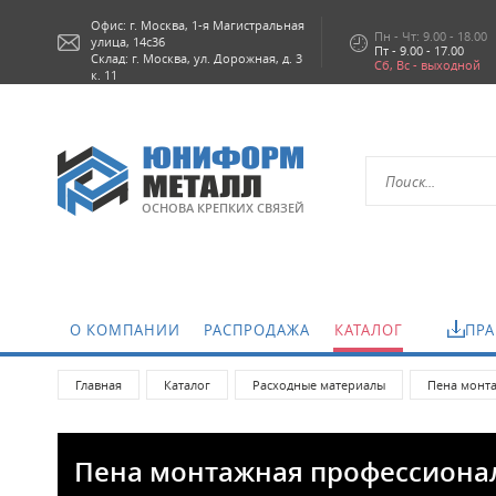
Офис: г.
Москва,
1-я Магистральная
Пн - Чт: 9.00 - 18.00
улица, 14с36
Пт - 9.00 - 17.00
Склад: г. Москва, ул. Дорожная, д. 3
Сб, Вс - выходной
к. 11
ОСНОВА КРЕПКИХ СВЯЗЕЙ
О КОМПАНИИ
РАСПРОДАЖА
КАТАЛОГ
ПРА
Главная
Каталог
Расходные материалы
Пена монт
Пена монтажная профессионал