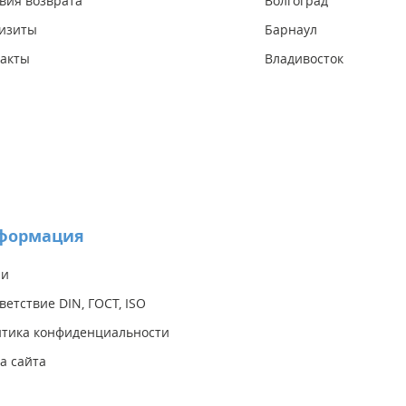
вия возврата
Волгоград
изиты
Барнаул
акты
Владивосток
формация
ии
ветствие DIN, ГОСТ, ISO
тика конфиденциальности
а сайта