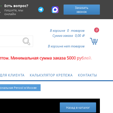
Есть вопрос?
Заказать
пишите, мы
звонок
онлайн
0
В корзине
0
товаров
Сумма заказа
0,00
a
В корзине нет товаров
альная сумма заказа 5000 рублей.
ДЛЯ КЛИЕНТА
КАЛЬКУЛЯТОР КРЕПЕЖА
КОНТАКТЫ
нальная Penosil в Москве
Назад в каталог