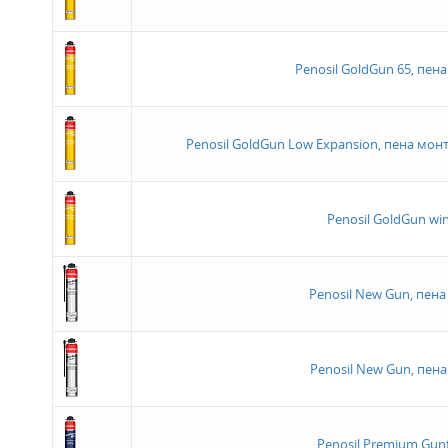
Penosil GoldGun 65, пен
Penosil GoldGun Low Expansion, пена мо
Penosil GoldGun wi
Penosil New Gun, пена
Penosil New Gun, пен
Penosil Premium Gun