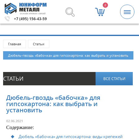
0
ОСНОВА КРЕПКИХ СВЯЗЕЙ
.
Метизы и крепежные изделия оптом. Минимальная сумм
+7 (495) 156-43-59
Главная
Статьи
Дюбель-гвоздь «бабочка» для гипсокартона: как выбрать и установить
СТАТЬИ
ВСЕ СТАТЬИ
Дюбель-гвоздь «бабочка» для
гипсокартона: как выбрать и
установить
02.06.2021
Cодержание:
Дюбель «бабочка» для гипсокартона: виды крепежей