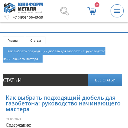
0
ОСНОВА КРЕПКИХ СВЯЗЕЙ
рублей.
Метизы и крепежные изделия оптом. Минимальна
+7 (495) 156-43-59
Главная
Статьи
Как выбрать подходящий дюбель для газобетона: руководство
начинающего мастера
СТАТЬИ
ВСЕ СТАТЬИ
Как выбрать подходящий дюбель для
газобетона: руководство начинающего
мастера
07.06.2021
Cодержание: