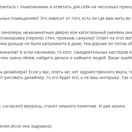
елиться с пожеланиями и ответить для себя на несколько прин
ных помещениях? Это зависит от того, есть ли где вам жить во
 линолеум, межкомнатные двери) или капитальный (меняем окна,
епланировка (перенос стен, проемов, санузла)? Ответ на этот в
чем дольше не было капремонта в доме, тем дороже он потом о
налов? А если нанимаем, то кого: самодеятельных мастеров и
, чем смену обоев, найдите деньги и наймите людей. Ваши ошиб
дизайнера? Если у вас, опять же, нет художественного вкуса, т
ет рисовать дизайнер, то это будет его, а не ваш интерьер. Так 
, согласен!) вопросы, станет немного понятнее. И уже можно:
ния (если она задумана).