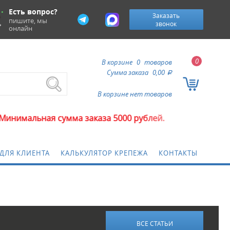
Есть вопрос?
Заказать
пишите, мы
звонок
онлайн
0
В корзине
0
товаров
Сумма заказа
0,00
a
В корзине нет товаров
ьная сумма заказа 5000 рублей.
ДЛЯ КЛИЕНТА
КАЛЬКУЛЯТОР КРЕПЕЖА
КОНТАКТЫ
ВСЕ СТАТЬИ