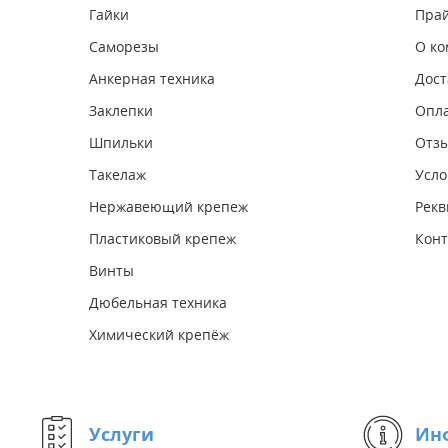
Гайки
Прай
Саморезы
О к
Анкерная техника
Дост
Заклепки
Опл
Шпильки
Отз
Такелаж
Усло
Нержавеющий крепеж
Рекв
Пластиковый крепеж
Конт
Винты
Дюбельная техника
Химический крепёж
Услуги
Ин