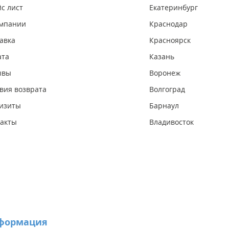
с лист
Екатеринбург
омпании
Краснодар
авка
Красноярск
ата
Казань
ывы
Воронеж
вия возврата
Волгоград
изиты
Барнаул
акты
Владивосток
формация