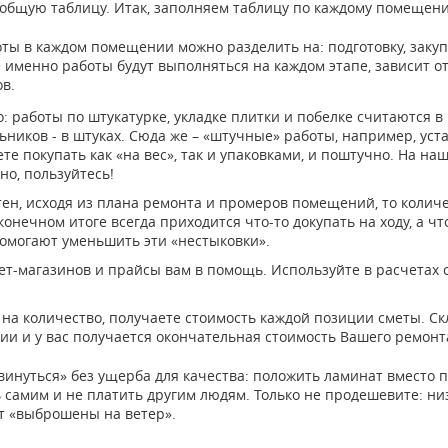
в общую таблицу. Итак, заполняем таблицу по каждому помещен
ты в каждом помещении можно разделить на: подготовку, закуп
е именно работы будут выполняться на каждом этапе, зависит о
в.
: работы по штукатурке, укладке плитки и побелке считаются в
льников - в штуках. Сюда же – «штучные» работы, например, ус
те покупать как «на вес», так и упаковками, и поштучно. На на
но, пользуйтесь!
н, исходя из плана ремонта и промеров помещений, то количе
онечном итоге всегда приходится что-то докупать на ходу, а ч
помогают уменьшить эти «нестыковки».
нет-магазинов и прайсы вам в помощь. Используйте в расчетах
а количество, получаете стоимость каждой позиции сметы. Ск
и и у вас получается окончательная стоимость Вашего ремонт
двинуться» без ущерба для качества: положить ламинат вместо п
 самим и не платить другим людям. Только не продешевите: н
т «выброшены на ветер».