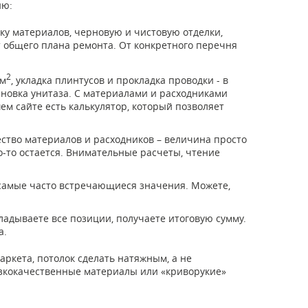
ию:
ку материалов, черновую и чистовую отделки,
т общего плана ремонта. От конкретного перечня
2
 м
, укладка плинтусов и прокладка проводки - в
тановка унитаза. С материалами и расходниками
шем сайте есть калькулятор, который позволяет
ство материалов и расходников – величина просто
то-то остается. Внимательные расчеты, чтение
 самые часто встречающиеся значения. Можете,
ладываете все позиции, получаете итоговую сумму.
а.
аркета, потолок сделать натяжным, а не
изкокачественные материалы или «криворукие»