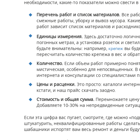
необходимости, какие-то показатели можно свести 
Перечень работ и список материалов.
Все рабо
смежные работы, уборку и вывоз мусора. Каки
работ зависит список материалов и расходнико
Единицы измерения.
Здесь достаточно логично
погонных метрах, а установка розеток и свети
будьте внимательны: например,
вы буде
крепеж
пересчитать количество крепежа в вес и обрат
Количество.
Если объем работ примерно поняте
мистическая, особенно для непосвященных. В к
интернета и консультации со специалистами 
Цены и расценки.
Это просто: каталоги интер
кстати, и наш прайс скачать заодно.
Стоимость и общая сумма.
Перемножаете цену н
Добавляете 10-30% на непредвиденные ситуаци
Если эта цифра вас пугает, смотрите, где можно «по
штукатурить, неквалифицированные работы сделать
шабашники испортят вам весь ремонт и деньги буду