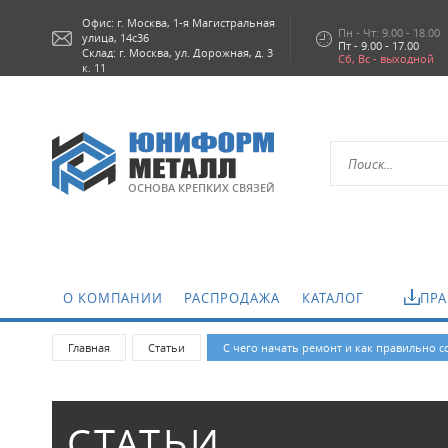
Офис: г.
Москва,
1-я Магистральная
Пн - Чт: 9.00 - 18.00
улица, 14с36
Пт - 9.00 - 17.00
Склад: г. Москва, ул. Дорожная, д. 3
Сб, Вс - выходной
к. 11
ОСНОВА КРЕПКИХ СВЯЗЕЙ
О КОМПАНИИ
РАСПРОДАЖА
КАТАЛОГ
ПРА
Главная
Статьи
С чего начать ремонт и как правильно с
СТАТЬИ