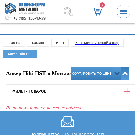
0
ОСНОВА КРЕПКИХ СВЯЗЕЙ
 5000 рублей.
Метизы и крепежные изделия оптом. Мини
+7 (495) 156-43-59
Главная
Каталог
HILTI
HILTI Механический анкер
Анкер Hilti HST
Анкер Hilti HST в Москве
СОРТИРОВАТЬ ПО ЦЕНЕ
ФИЛЬТР ТОВАРОВ
Цена
По вашему запросу ничего не найдено.
от
до
Подпишитесь на нашу рассылку