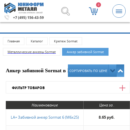
0
ОСНОВА КРЕПКИХ СВЯЗЕЙ
5000 рублей.
Метизы и крепежные изделия оптом. Миним
+7 (495) 156-43-59
Главная
Каталог
Крепеж Sormat
Металлические анкеры Sormat
Анкер забивной Sormat
Анкер забивной Sormat в Москве
СОРТИРОВАТЬ ПО ЦЕНЕ
ФИЛЬТР ТОВАРОВ
Цена
Наименование
Цена за .
от
до
LA+ Забивной анкер Sormat 6 (M6х25)
8.65 руб.