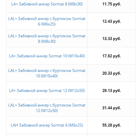
LA+ Забивной анкер Sormat 8 (M8х30)
11.75 руб.
Не нашли ничего подходящего?
LAL+ Забивной анкер с буртиком Sormat
12.43 руб.
6 (M6х25)
Оставьте заявку - мы найдем то, что вам нужно
LAL+ Забивной анкер с буртиком Sormat
13.33 руб.
8 (M8х30)
LA+ Забивной анкер Sormat 10 (M10х40)
17.82 руб.
LAL+ Забивной анкер с буртиком Sormat
20.33 руб.
10 (M10х40)
Жду звонка
LA+ Забивной анкер Sormat 12 (M12х50)
29.13 руб.
LAL+ Забивной анкер с буртиком Sormat
31.44 руб.
12 (M12х50)
LAH Забивной анкер Sormat 6 (M6х25)
55.28 руб.