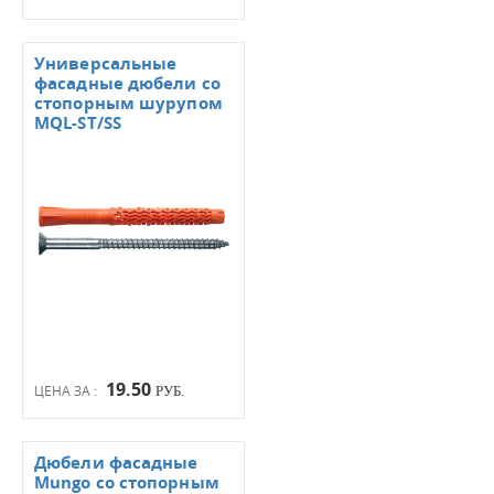
Универсальные
фасадные дюбели со
стопорным шурупом
MQL-ST/SS
19.50
ЦЕНА ЗА :
РУБ.
Дюбели фасадные
Mungo со стопорным