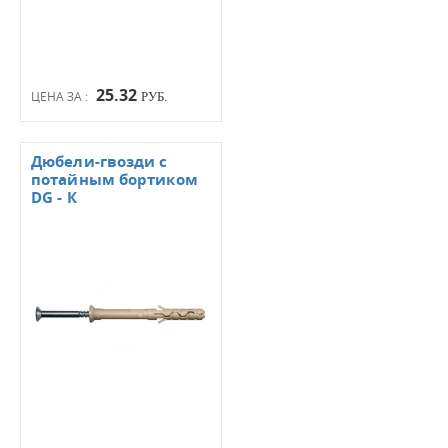
25.32
ЦЕНА ЗА :
РУБ.
Дюбели-гвозди с
потайным бортиком
DG - К