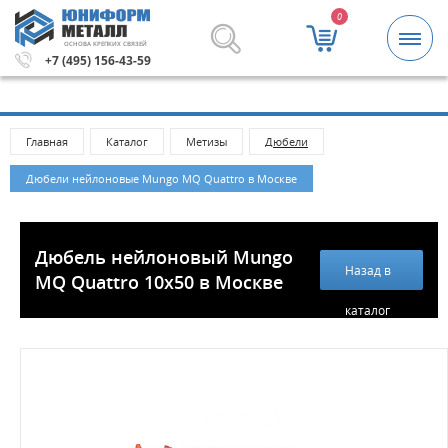
0
ОСНОВА КРЕПКИХ СВЯЗЕЙ
етизы и крепежные изделия оптом. Минимальная сумма
+7 (495) 156-43-59
Главная
Каталог
Метизы
Дюбели
Дюбели нейлоновые Mungo MQ Quattro в Москве
Дюбель нейлоновый Mungo
Назад в
MQ Quattro 10x50 в Москве
каталог