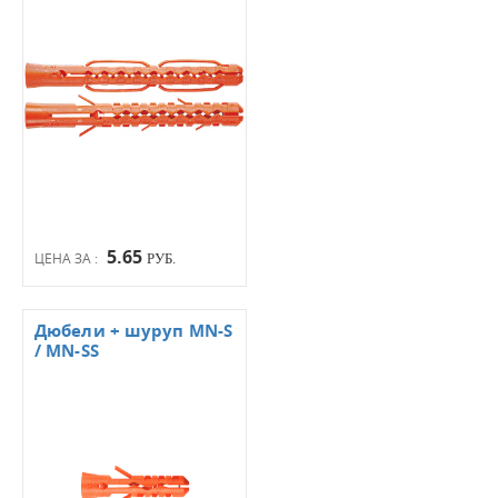
5.65
ЦЕНА ЗА :
РУБ.
Дюбели + шуруп MN-S
/ MN-SS