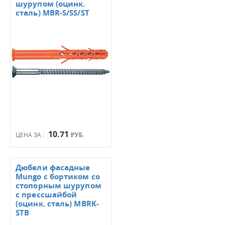
шурупом (оцинк.
сталь) MBR-S/SS/ST
10.71
ЦЕНА ЗА :
РУБ.
Дюбели фасадные
Mungo с бортиком со
стопорным шурупом
с прессшайбой
(оцинк. сталь) MBRK-
STB