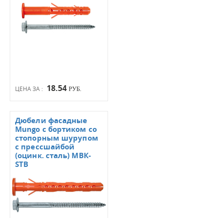
18.54
ЦЕНА ЗА :
РУБ.
Дюбели фасадные
Mungo с бортиком со
стопорным шурупом
с прессшайбой
(оцинк. сталь) МВК-
STB