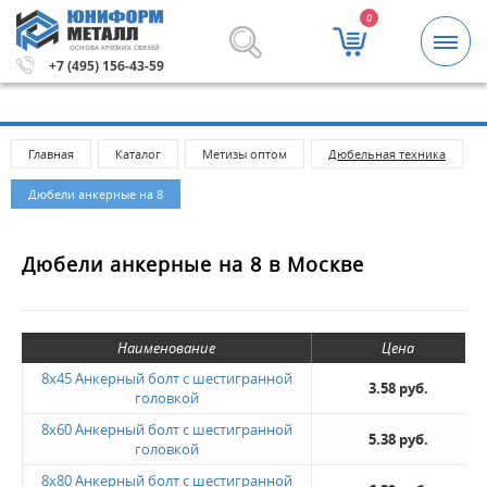
0
ОСНОВА КРЕПКИХ СВЯЗЕЙ
мма заказа 5000 рублей.
Метизы и крепежные изделия о
+7 (495) 156-43-59
Главная
Каталог
Метизы оптом
Дюбельная техника
Дюбели анкерные на 8
Дюбели анкерные на 8 в Москве
Наименование
Цена
8х45 Анкерный болт с шестигранной
3.58 руб.
головкой
8х60 Анкерный болт с шестигранной
5.38 руб.
головкой
8х80 Анкерный болт с шестигранной