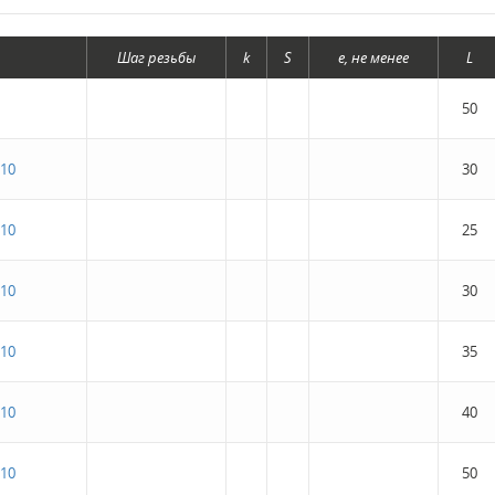
Шаг резьбы
k
S
е, не менее
L
50
10
30
10
25
10
30
10
35
10
40
10
50