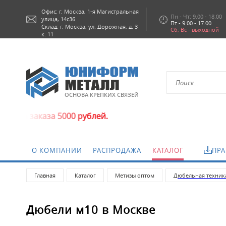
Офис: г.
Москва,
1-я Магистральная
Пн - Чт: 9.00 - 18.00
улица, 14с36
Пт - 9.00 - 17.00
Склад: г. Москва, ул. Дорожная, д. 3
Сб, Вс - выходной
к. 11
ОСНОВА КРЕПКИХ СВЯЗЕЙ
каза 5000 рублей.
О КОМПАНИИ
РАСПРОДАЖА
КАТАЛОГ
ПРА
Главная
Каталог
Метизы оптом
Дюбельная техник
Дюбели м10 в Москве