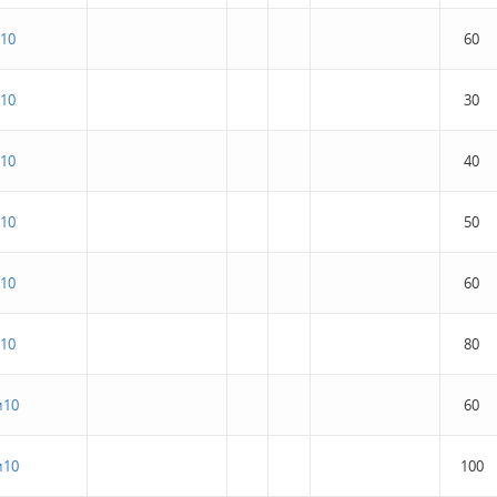
10
60
10
30
10
40
10
50
10
60
10
80
м10
60
м10
100