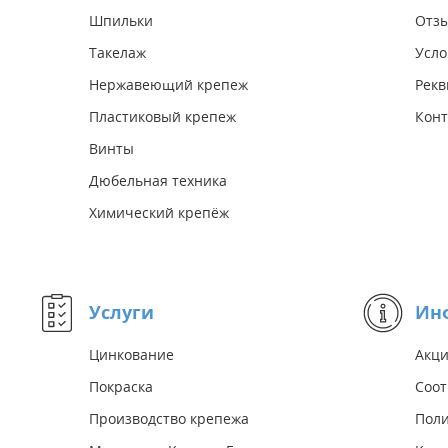
Шпильки
Отз
Такелаж
Усло
Нержавеющий крепеж
Рекв
Пластиковый крепеж
Конт
Винты
Дюбельная техника
Химический крепёж
Услуги
Ин
Цинкование
Акц
Покраска
Соот
Производство крепежа
Поли