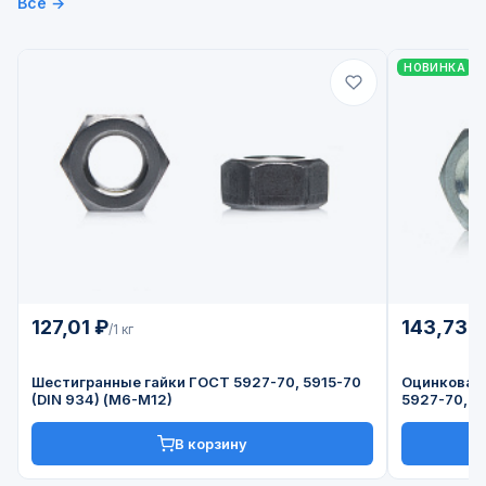
Все →
НОВИНКА
127,01 ₽
143,73 
/1 кг
Шестигранные гайки ГОСТ 5927-70, 5915-70
Оцинкован
(DIN 934) (М6-М12)
5927-70, 5
В корзину