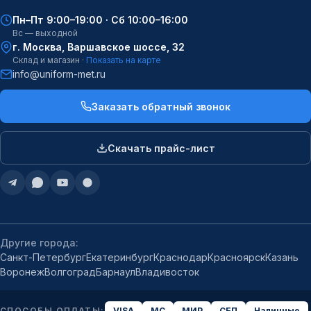
Пн–Пт 9:00–19:00 · Сб 10:00–16:00
Вс — выходной
г. Москва, Варшавское шоссе, 32
Склад и магазин ·
Показать на карте
info@uniform-met.ru
Заказать обратный звонок
Скачать прайс-лист
Другие города:
Санкт-Петербург
Екатеринбург
Краснодар
Красноярск
Казань
Воронеж
Волгоград
Барнаул
Владивосток
СПОСОБЫ ОПЛАТЫ:
VISA
MC
МИР
СБП
Наличные