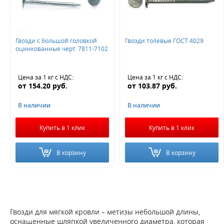
Гвозди с большой головкой
Гвозди толевые ГОСТ 4029
Не нашли ничего подходящего?
оцинкованные черт. 7811-7102
Оставьте заявку - мы найдем то, что вам нужно
Цена за 1 кг
с НДС
:
Цена за 1 кг
с НДС
:
от
154.20
руб.
от
103.87
руб.
В наличии
В наличии
Купить в 1 клик
Купить в 1 клик
Жду звонка
В корзину
В корзину
Гвозди для мягкой кровли – метизы небольшой длины,
оснащенные шляпкой увеличенного диаметра, которая