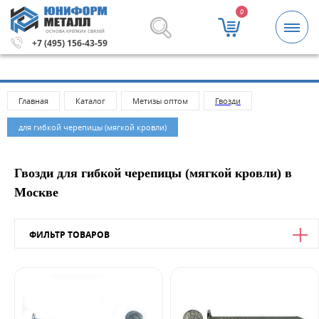
0
ОСНОВА КРЕПКИХ СВЯЗЕЙ
а заказа 5000 рублей.
Метизы и крепежные изделия опт
+7 (495) 156-43-59
Главная
Каталог
Метизы оптом
Гвозди
для гибкой черепицы (мягкой кровли)
Гвозди для гибкой черепицы (мягкой кровли) в
Москве
ФИЛЬТР ТОВАРОВ
Цена
от
до