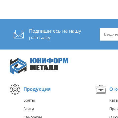
Подпишитесь на нашу
рассылку
Продукция
О 
Болты
Ката
Гайки
Прай
Саморезы
О к