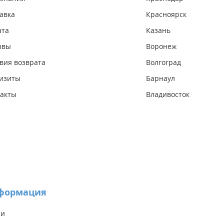
авка
Красноярск
ата
Казань
ывы
Воронеж
вия возврата
Волгоград
изиты
Барнаул
акты
Владивосток
формация
ии