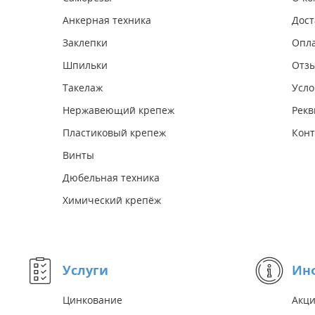
Анкерная техника
Дост
Заклепки
Опл
Шпильки
Отз
Такелаж
Усло
Нержавеющий крепеж
Рекв
Пластиковый крепеж
Конт
Винты
Дюбельная техника
Химический крепёж
Услуги
Ин
Цинкование
Акц