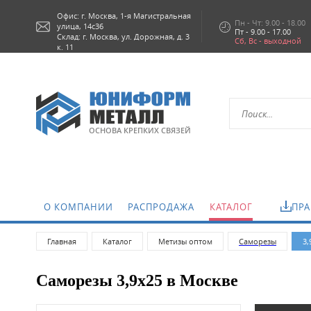
Офис: г.
Москва,
1-я Магистральная
Пн - Чт: 9.00 - 18.00
улица, 14с36
Пт - 9.00 - 17.00
Склад: г. Москва, ул. Дорожная, д. 3
Сб, Вс - выходной
к. 11
ОСНОВА КРЕПКИХ СВЯЗЕЙ
.
О КОМПАНИИ
РАСПРОДАЖА
КАТАЛОГ
ПРА
Главная
Каталог
Метизы оптом
Саморeзы
3,
Саморезы 3,9х25 в Москве