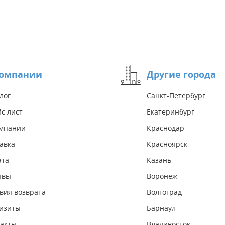
компании
Другие города
лог
Санкт-Петербург
с лист
Екатеринбург
омпании
Краснодар
авка
Красноярск
ата
Казань
ывы
Воронеж
вия возврата
Волгоград
изиты
Барнаул
акты
Владивосток