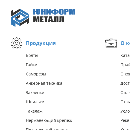
Продукция
О 
Болты
Ката
Гайки
Прай
Саморезы
О к
Анкерная техника
Дост
Заклепки
Опл
Шпильки
Отз
Такелаж
Усло
Нержавеющий крепеж
Рекв
Пластиковый крепеж
Конт