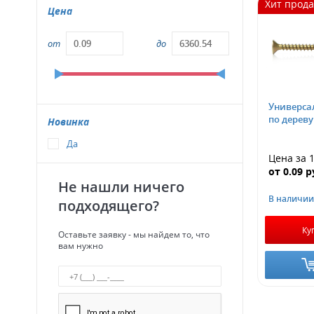
Хит прод
Цена
от
до
Универса
по дереву
Новинка
Да
Цена за 
от
0.09
р
Не нашли ничего
В наличии
подходящего?
Ку
Оставьте заявку - мы найдем то, что
вам нужно