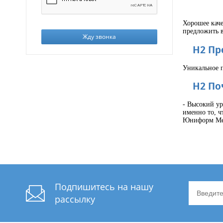
Хорошее кач
предложить 
Жду звонка
H2 Пр
Уникальное п
H2 По
- Высокий ур
именно то, ч
Юниформ Мета
Подпишитесь на нашу
рассылку