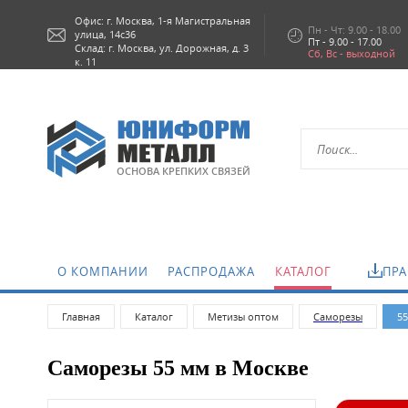
Офис: г.
Москва,
1-я Магистральная
Пн - Чт: 9.00 - 18.00
улица, 14с36
Пт - 9.00 - 17.00
Склад: г. Москва, ул. Дорожная, д. 3
Сб, Вс - выходной
к. 11
ОСНОВА КРЕПКИХ СВЯЗЕЙ
.
О КОМПАНИИ
РАСПРОДАЖА
КАТАЛОГ
ПРА
Главная
Каталог
Метизы оптом
Саморeзы
5
Саморезы 55 мм в Москве