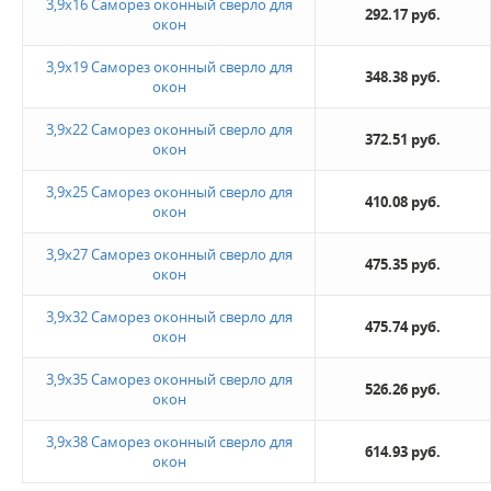
3,9х16 Саморез оконный сверло для
292.17 руб.
окон
Новинка
3,9х19 Саморез оконный сверло для
348.38 руб.
окон
Да
3,9х22 Саморез оконный сверло для
372.51 руб.
окон
Величина скидки
10%
3,9х25 Саморез оконный сверло для
410.08 руб.
окон
Не нашли ничего подходящего?
3,9х27 Саморез оконный сверло для
475.35 руб.
окон
Оставьте заявку - мы найдем то, что вам нужно
3,9х32 Саморез оконный сверло для
475.74 руб.
окон
3,9х35 Саморез оконный сверло для
526.26 руб.
окон
3,9х38 Саморез оконный сверло для
614.93 руб.
окон
Жду звонка