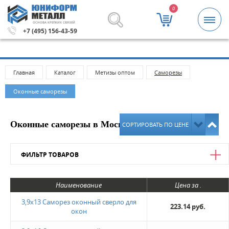
0
ОСНОВА КРЕПКИХ СВЯЗЕЙ
5000 рублей.
Метизы и крепежные изделия оптом. Миним
+7 (495) 156-43-59
Главная
Каталог
Метизы оптом
Саморeзы
Оконные саморезы
Оконные саморезы в Москве
СОРТИРОВАТЬ ПО ЦЕНЕ
ФИЛЬТР ТОВАРОВ
Цена
Наименование
Цена за .
от
до
3,9х13 Саморез оконный сверло для
223.14 руб.
окон