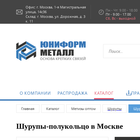
Офис: г.
Москва,
1-я Магистральная
Пн - Чт: 9.00 - 18.00
улица, 14с36
Пт - 9.00 - 17.00
Склад: г. Москва, ул. Дорожная, д. 3
Сб, Вс - выходной
к. 11
ОСНОВА КРЕПКИХ СВЯЗЕЙ
О КОМПАНИИ
РАСПРОДАЖА
КАТАЛОГ
ПРА
Главная
Каталог
Метизы оптом
Шурупы
Шур
Шурупы-полукольцо в Москве