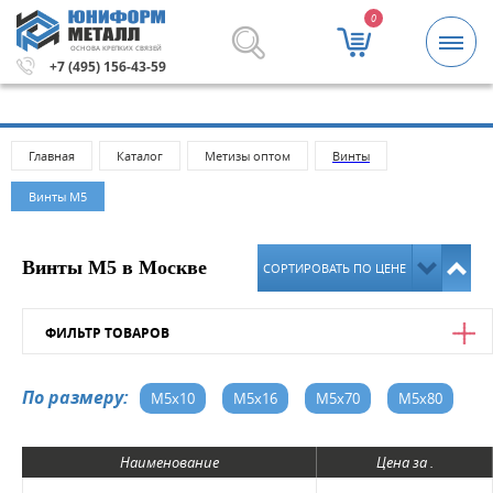
0
ОСНОВА КРЕПКИХ СВЯЗЕЙ
5000 рублей.
Метизы и крепежные изделия оптом. Мини
+7 (495) 156-43-59
Главная
Каталог
Метизы оптом
Винты
Винты М5
Винты М5 в Москве
СОРТИРОВАТЬ ПО ЦЕНЕ
ФИЛЬТР ТОВАРОВ
Цена
По размеру:
М5х10
М5x16
М5x70
М5x80
от
до
Наименование
Цена за .