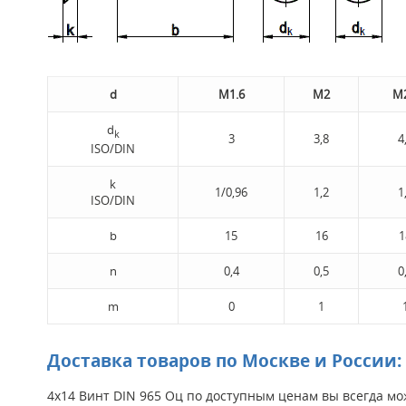
d
M1.6
M2
M2
d
k
3
3,8
4
ISO/DIN
k
1/0,96
1,2
1
ISO/DIN
b
15
16
1
n
0,4
0,5
0
m
0
1
Доставка товаров по Москве и России:
4х14 Винт DIN 965 Оц по доступным ценам вы всегда мо