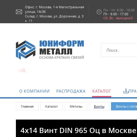
Офис: г.
Москва,
1-я Магистральная
Пн - Чт: 9.00 - 18.00
улица, 14с36
Пт - 9.00 - 17.00
Склад: г. Москва, ул. Дорожная, д. 3
Сб, Вс - выходной
к. 11
ОСНОВА КРЕПКИХ СВЯЗЕЙ
О КОМПАНИИ
РАСПРОДАЖА
КАТАЛОГ
ПРА
Главная
Каталог
Метизы
Винты
Винты с пот
4х14 Винт DIN 965 Оц в Москве