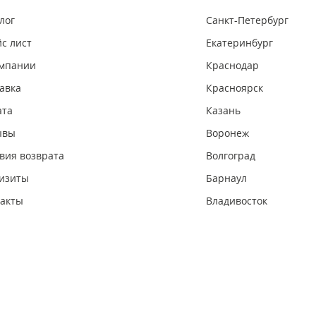
лог
Санкт-Петербург
с лист
Екатеринбург
омпании
Краснодар
авка
Красноярск
ата
Казань
ывы
Воронеж
вия возврата
Волгоград
изиты
Барнаул
акты
Владивосток