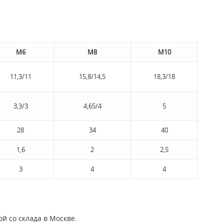
М6
М8
М10
11,3/11
15,8/14,5
18,3/18
3,3/3
4,65/4
5
28
34
40
1,6
2
2,5
3
4
4
й со склада в Москве.