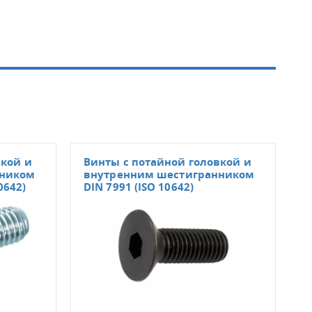
вкой и
Винты с потайной головкой и
Вин
нником
внутренним шестигранником
вну
0642)
DIN 7991 (ISO 10642)
и з
пр. 