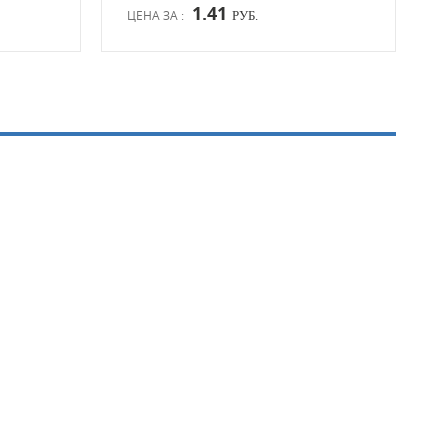
1.41
ЦЕНА ЗА :
ЦЕН
РУБ.