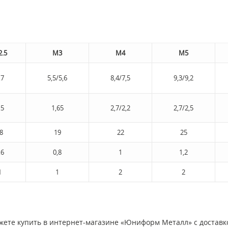
.5
M3
M4
M5
,7
5,5/5,6
8,4/7,5
9,3/9,2
,5
1,65
2,7/2,2
2,7/2,5
8
19
22
25
,6
0,8
1
1,2
1
1
2
2
жете купить в интернет-магазине «Юниформ Металл» с доставко