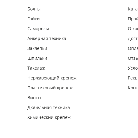
Болты
Ката
Гайки
Прай
Саморезы
О к
Анкерная техника
Дост
Заклепки
Опл
Шпильки
Отз
Такелаж
Усло
Нержавеющий крепеж
Рекв
Пластиковый крепеж
Конт
Винты
Дюбельная техника
Химический крепёж