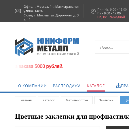
Офис: г.
Москва,
1-я Магистральная
Пн - Чт: 9.00 - 18.00
улица, 14с36
Пт - 9.00 - 17.00
Склад: г. Москва, ул. Дорожная, д. 3
Сб, Вс - выходной
к. 11
ОСНОВА КРЕПКИХ СВЯЗЕЙ
 5000 рублей.
О КОМПАНИИ
РАСПРОДАЖА
КАТАЛОГ
ПРА
Главная
Каталог
Метизы оптом
Заклепки
Цв
Цветные заклепки для профнастил