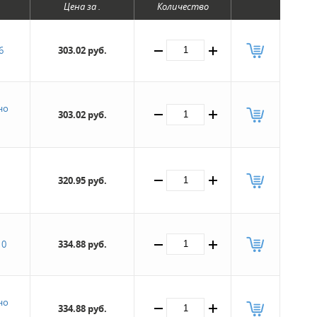
Цена за .
Количество
6
303.02 руб.
но
303.02 руб.
320.95 руб.
10
334.88 руб.
но
334.88 руб.