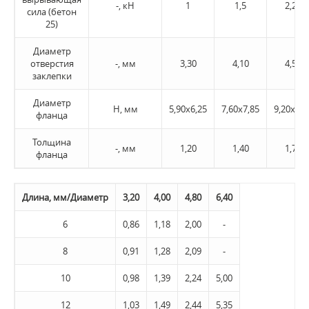
-, кН
1
1,5
2,20
сила (бетон
25)
Диаметр
отверстия
-, мм
3,30
4,10
4,50
заклепки
Диаметр
H, мм
5,90х6,25
7,60х7,85
9,20х9,4
фланца
Толщина
-, мм
1,20
1,40
1,70
фланца
Длина, мм/Диаметр
3,20
4,00
4,80
6,40
6
0,86
1,18
2,00
-
8
0,91
1,28
2,09
-
10
0,98
1,39
2,24
5,00
12
1,03
1,49
2,44
5,35