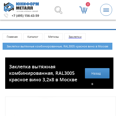
0
ОСНОВА КРЕПКИХ СВЯЗЕЙ
.
Метизы и крепежные изделия оптом. Минимальная сумм
+7 (495) 156-43-59
Главная
Каталог
Метизы
Заклепки
Заклепки вытяжные комбинированные, RAL3005 красное вино в Москве
Заклепка вытяжная
комбинированная, RAL3005
Назад
красное вино 3,2х8 в Москве
в
каталог