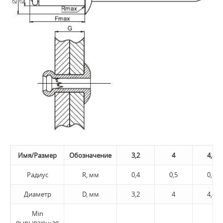
Имя/Размер
Обозначение
3,2
4
4,8
Радиус
R, мм
0,4
0,5
0,6
Диаметр
D, мм
3,2
4
4,8
Min
вырывающая