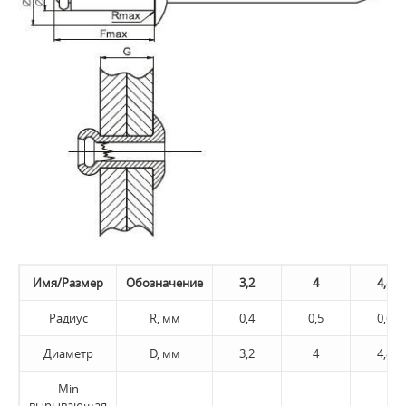
Имя/Размер
Обозначение
3,2
4
4,8
Радиус
R, мм
0,4
0,5
0,6
Диаметр
D, мм
3,2
4
4,8
Min
вырывающая