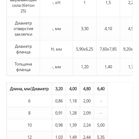
-, кН
1
1,5
2,20
сила (бетон
25)
Диаметр
отверстия
-, мм
3,30
4,10
4,50
заклепки
Диаметр
H, мм
5,90х6,25
7,60х7,85
9,20х9,4
фланца
Толщина
-, мм
1,20
1,40
1,70
фланца
Длина, мм/Диаметр
3,20
4,00
4,80
6,40
6
0,86
1,18
2,00
-
8
0,91
1,28
2,09
-
10
0,98
1,39
2,24
5,00
12
1,03
1,49
2,44
5,35