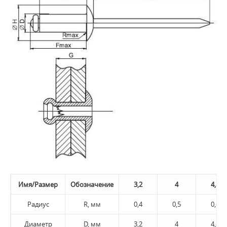
Имя/Размер
Обозначение
3,2
4
4,8
Радиус
R, мм
0,4
0,5
0,6
Диаметр
D, мм
3,2
4
4,8