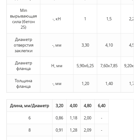
Min
вырывающая
-, кН
1
1,5
2,20
сила (бетон
25)
Диаметр
отверстия
-, мм
3,30
4,10
4,50
заклепки
Диаметр
H, мм
5,90х6,25
7,60х7,85
9,20х9,4
фланца
Толщина
-, мм
1,20
1,40
1,70
фланца
Длина, мм/Диаметр
3,20
4,00
4,80
6,40
6
0,86
1,18
2,00
-
8
0,91
1,28
2,09
-