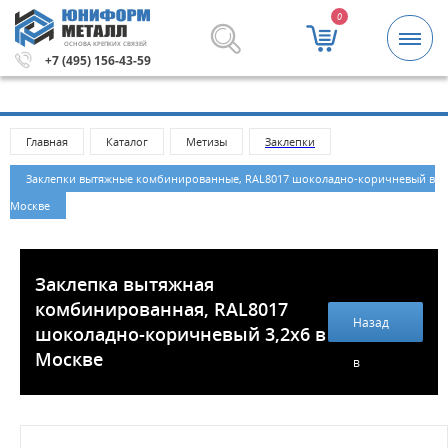
0
ОСНОВА КРЕПКИХ СВЯЗЕЙ
а заказа 5000 рублей.
Метизы и крепежные изделия опт
+7 (495) 156-43-59
Главная
Каталог
Метизы
Заклепки
Заклепки вытяжные комбинированные, RAL8017 шоколадно-коричневый в
Москве
Заклепка вытяжная
комбинированная, RAL8017
Назад
шоколадно-коричневый 3,2х6 в
Москве
в
каталог