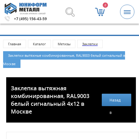
0
ОСНОВА КРЕПКИХ СВЯЗЕЙ
етизы и крепежные изделия оптом. Минимальная сумма 
+7 (495) 156-43-59
Главная
Каталог
Метизы
Заклепки
Заклепки вытяжные комбинированные, RAL9003 белый сигнальный в
Москве
Заклепка вытяжная
комбинированная, RAL9003
Назад
белый сигнальный 4х12 в
Москве
в
каталог