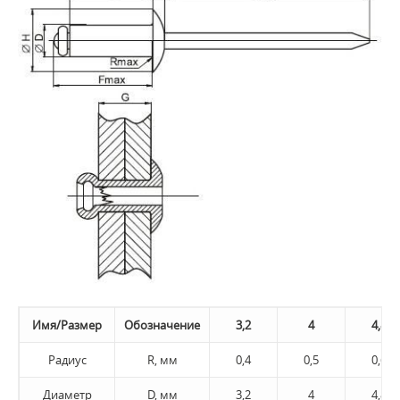
Имя/Размер
Обозначение
3,2
4
4,8
Радиус
R, мм
0,4
0,5
0,6
Диаметр
D, мм
3,2
4
4,8