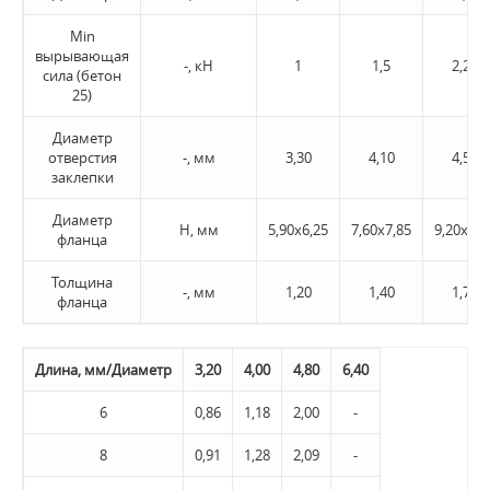
Min
вырывающая
-, кН
1
1,5
2,20
сила (бетон
25)
Диаметр
отверстия
-, мм
3,30
4,10
4,50
заклепки
Диаметр
H, мм
5,90х6,25
7,60х7,85
9,20х9,4
фланца
Толщина
-, мм
1,20
1,40
1,70
фланца
Длина, мм/Диаметр
3,20
4,00
4,80
6,40
6
0,86
1,18
2,00
-
8
0,91
1,28
2,09
-