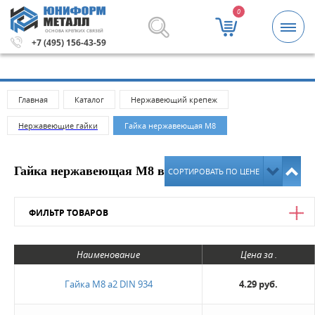
0
ОСНОВА КРЕПКИХ СВЯЗЕЙ
за 5000 рублей.
Метизы и крепежные изделия оптом. Ми
+7 (495) 156-43-59
Главная
Каталог
Нержавеющий крепеж
Нержавеющие гайки
Гайка нержавеющая М8
Гайка нержавеющая М8 в Москве
СОРТИРОВАТЬ ПО ЦЕНЕ
ФИЛЬТР ТОВАРОВ
Цена
Наименование
Цена за .
от
до
Гайка М8 а2 DIN 934
4.29 руб.