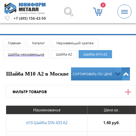
0
ОСНОВА КРЕПКИХ СВЯЗЕЙ
 5000 рублей.
Метизы и крепежные изделия оптом. Мини
+7 (495) 156-43-59
Главная
Каталог
Нержавеющий крепеж
Шайбы нержавеющие
Шайба А2
Шайба М10 А2
Шайба М10 А2 в Москве
СОРТИРОВАТЬ ПО ЦЕНЕ
ФИЛЬТР ТОВАРОВ
Цена
Наименование
Цена за .
от
до
d10 Шайба DIN 433 А2
1.68 руб.