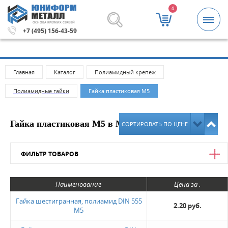
0
ОСНОВА КРЕПКИХ СВЯЗЕЙ
5000 рублей.
Метизы и крепежные изделия оптом. Миним
+7 (495) 156-43-59
Главная
Каталог
Полиамидный крепеж
Полиамидные гайки
Гайка пластиковая М5
Гайка пластиковая М5 в Москве
СОРТИРОВАТЬ ПО ЦЕНЕ
ФИЛЬТР ТОВАРОВ
Цена
Наименование
Цена за .
от
до
Гайка шестигранная, полиамид DIN 555
2.20 руб.
М5