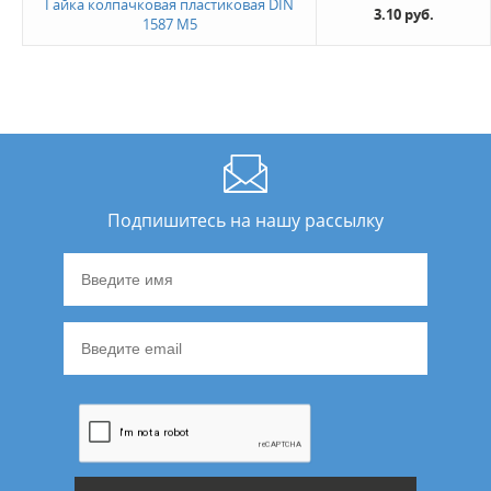
Гайка колпачковая пластиковая DIN
3.10 руб.
1587 M5
Новинка
Да
Величина скидки
10%
20%
Подпишитесь на нашу рассылку
Не нашли ничего подходящего?
Оставьте заявку - мы найдем то, что вам нужно