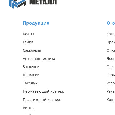
Продукция
О 
Болты
Ката
Гайки
Прай
Саморезы
О к
Анкерная техника
Дост
Заклепки
Опл
Шпильки
Отз
Такелаж
Усло
Нержавеющий крепеж
Рекв
Пластиковый крепеж
Конт
Винты