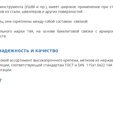
инструмента (УШМ и пр.), имеет широкое применение при ст
тов из стали, швеллеров и других поверхностей.
ц, они скреплены между собой составом -связкой.
льного марки 14А, на основе бакелитовой связки с армир
ста.
надежность и качество
кий ассортимент высокопрочного крепежа, метизов из нержаве
укции, соответствующей стандартам ГОСТ и DIN. 115x1.0x22 14
атации.
?