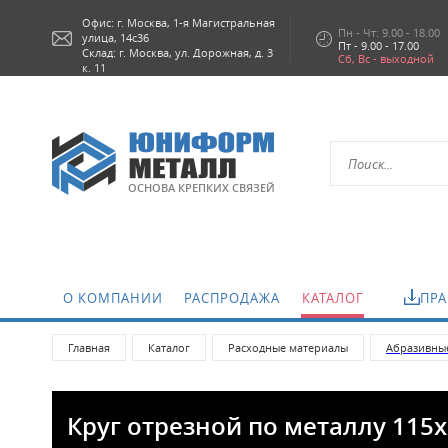
Офис: г.
Москва,
1-я Магистральная
Пн - Чт: 9.00 - 18.00
улица, 14с36
Пт - 9.00 - 17.00
Склад: г. Москва, ул. Дорожная, д. 3
Сб, Вс - выходной
к. 11
ОСНОВА КРЕПКИХ СВЯЗЕЙ
О КОМПАНИИ
РАСПРОДАЖА
КАТАЛОГ
ПРА
Главная
Каталог
Расходные материалы
Абразивны
Круг отрезной по металлу 115x