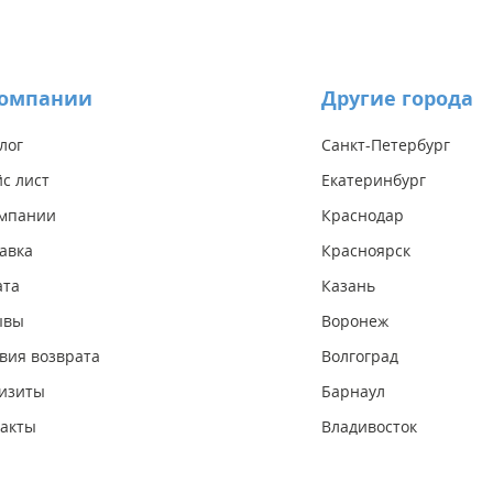
компании
Другие города
лог
Санкт-Петербург
с лист
Екатеринбург
омпании
Краснодар
авка
Красноярск
ата
Казань
ывы
Воронеж
вия возврата
Волгоград
изиты
Барнаул
акты
Владивосток