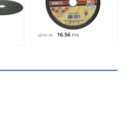
16.56
ЦЕНА ЗА :
ЦЕН
РУБ.