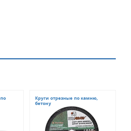
 по
Круги отрезные по камню,
Кру
бетону