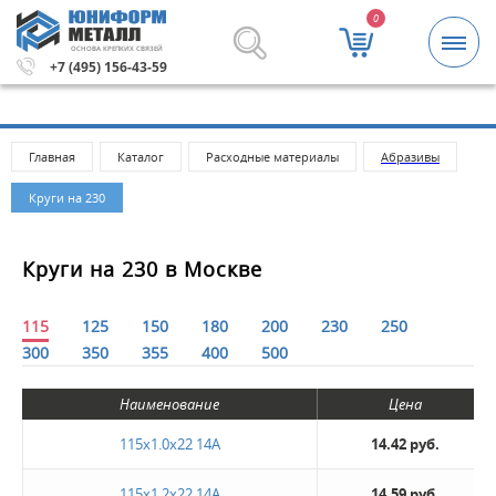
0
ОСНОВА КРЕПКИХ СВЯЗЕЙ
ьная сумма заказа 5000 рублей.
Метизы и крепежные и
+7 (495) 156-43-59
Главная
Каталог
Расходные материалы
Абразивы
Круги на 230
Круги на 230 в Москве
115
125
150
180
200
230
250
300
350
355
400
500
Наименование
Цена
115x1.0x22 14A
14.42 руб.
115х1.2х22 14А
14.59 руб.